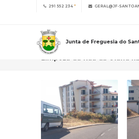
291 552 234
GERAL@JF-SANTOAN
Junta de Freguesia do San
Limpeza da Rua da Olaria n