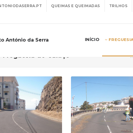
TONIODASERRA.PT
QUEIMAS E QUEIMADAS
TRILHOS
INÍCIO
to António da Serra
FREGUESI
a Freguesia do Caniço
I