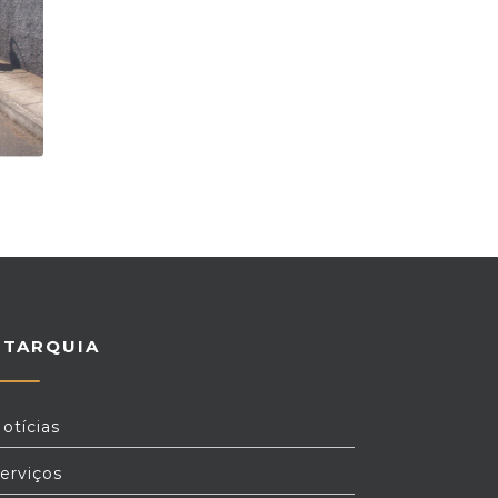
UTARQUIA
otícias
erviços