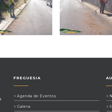
FREGUESIA
A
Agenda de Eventos
N
a
Galeria
S