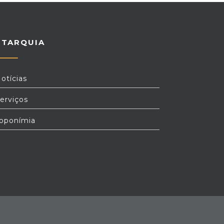
UTARQUIA
otícias
erviços
oponímia