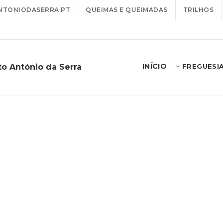
TONIODASERRA.PT
QUEIMAS E QUEIMADAS
TRILHOS
INÍCIO
to António da Serra
FREGUESI