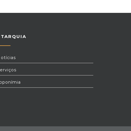
UTARQUIA
otícias
erviços
oponímia