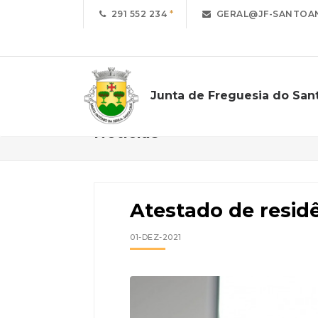
291 552 234
GERAL@JF-SANTOAN
Junta de Freguesia do San
Notícias
Atestado de resid
01-DEZ-2021