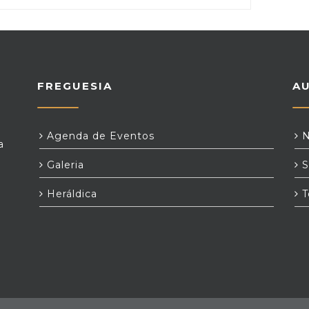
FREGUESIA
A
Agenda de Eventos
N
a
Galeria
S
Heráldica
T